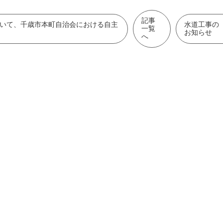
記事
おいて、千歳市本町自治会における自主
水道工事の
一覧
お知らせ
へ